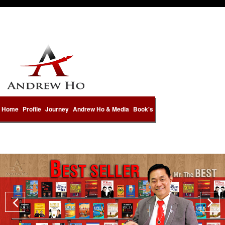
Home
Profile
Journey
Andrew Ho & Media
Book's